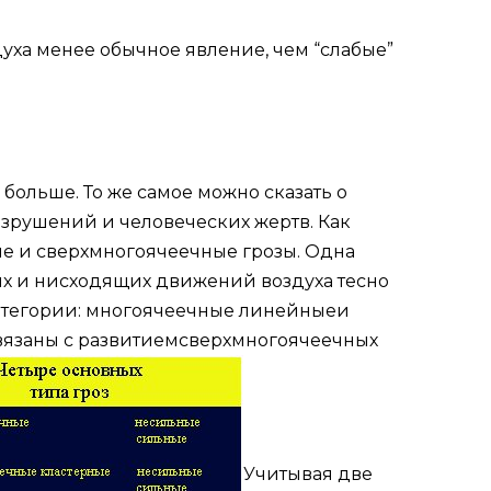
уха менее обычное явление, чем “слабые”
больше. То же самое можно сказать о
разрушений и человеческих жертв.
Как
ые и сверхмногоячеечные грозы. Одна
их и нисходящих движений воздуха тесно
атегории:
многоячеечные линейные
и
вязаны с развитием
сверхмногоячеечных
Учитывая две