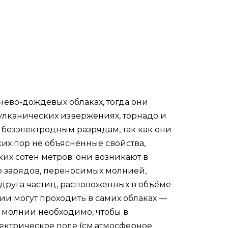
кучево-дождевых
облаках
, тогда они
вулканических извержениях,
торнадо
и
м
безэлектродным разрядам
, так как они
сих пор не объяснённые свойства,
их сотен метров; они возникают в
р зарядов, переносимых молнией,
друга частиц, расположенных в объёме
нии могут проходить в самих облаках —
 молнии необходимо, чтобы в
ектрическое поле (см.
атмосферное