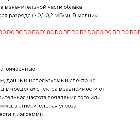
 а в значительной части облака
 разряда (~ 0,1-0,2 МВ/м). В молнии
0.BC.D0.B8.D1.80.D0.BE.D0.B2.D0.B0.D0.BD.D0.B8.D
ногоячеечные
ом, данный используемый спектр не
 в пределах спектра в зависимости от
ительная частота появления того или
ммы; а относительная угроза
части диаграммы.