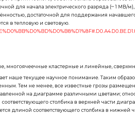
очной для начала электрического разряда (~ 1 МВ/м),
нностью, достаточной для поддержания начавшегося
ся в тепловую и световую.
%BE%D0%BB%D0%BD%D0%B8%D1%8F#.D0.A4.D0.BE.D1.80.D
е, многоячеечные кластерные и линейные, сверхм
жает наше текущее научное понимание. Таким образ
нным. Тем не менее, все известные грозы размещены
тавленной на диаграмме различными цветами; относ
 соответствующего столбика в верхней части диагра
уется длиной соответствующего столбика в нижней 