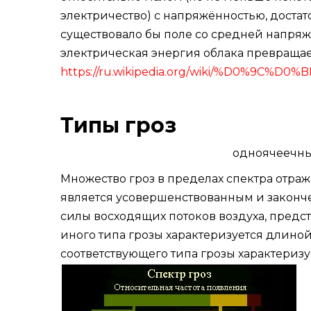
электричество
) с напряжённостью, достат
существовало бы поле со средней напряжё
электрическая энергия облака превращает
https://ru.wikipedia.org/wiki/%D0%9C%D0
Типы гроз
одноячеечны
Множество гроз в пределах спектра отра
является усовершенствованным и законче
силы восходящих потоков воздуха, предс
иного типа грозы характеризуется длиной
соответствующего типа грозы характериз